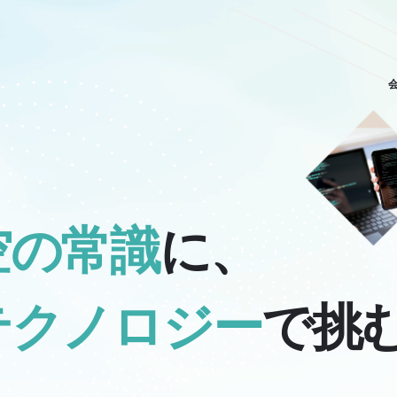
空
の
常
識
に
、
テ
ク
ノ
ロ
ジ
ー
で
挑