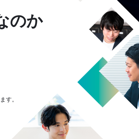
なのか
、
います。