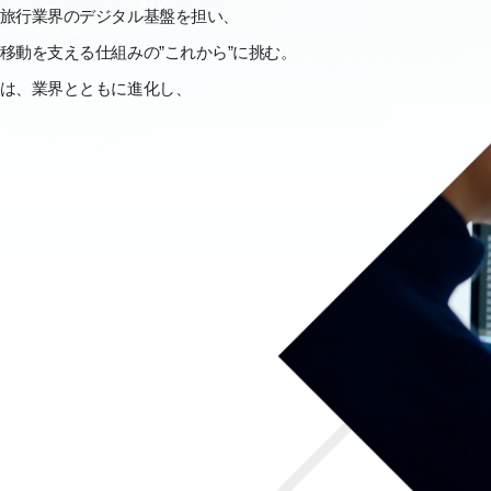
旅
行
業
界
の
デ
ジ
タ
ル
基
盤
を
担
い
、
移
動
を
支
え
る
仕
組
み
の
”
こ
れ
か
ら
”
に
挑
む
。
は
、
業
界
と
と
も
に
進
化
し
、
識
を
次
の
ス
テ
ー
ジ
へ
導
い
て
い
き
ま
す
。