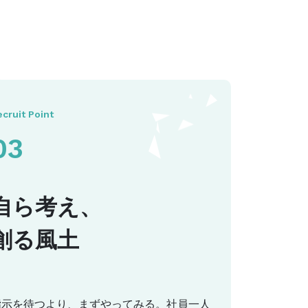
ecruit Point
03
自ら考え、
創る風土
指示を待つより、まずやってみる。社員一人