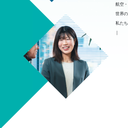
航
空
・
世
界
の
私
た
ち
空
の
常